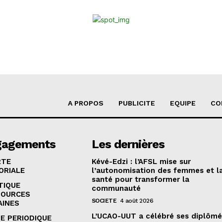
A PROPOS
PUBLICITE
EQUIPE
CO
gagements
Les dernières
RTE
Kévé-Edzi : l’AFSL mise sur
ORIALE
l’autonomisation des femmes et l
santé pour transformer la
TIQUE
communauté
SOURCES
SOCIETE
4 août 2026
AINES
L’UCAO-UUT a célébré ses diplômé
E PERIODIQUE