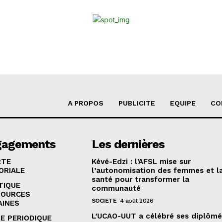
A PROPOS
PUBLICITE
EQUIPE
CO
gagements
Les dernières
RTE
Kévé-Edzi : l’AFSL mise sur
ORIALE
l’autonomisation des femmes et l
santé pour transformer la
TIQUE
communauté
SOURCES
SOCIETE
4 août 2026
AINES
L’UCAO-UUT a célébré ses diplômé
E PERIODIQUE