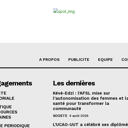
A PROPOS
PUBLICITE
EQUIPE
CO
gagements
Les dernières
RTE
Kévé-Edzi : l’AFSL mise sur
ORIALE
l’autonomisation des femmes et l
santé pour transformer la
TIQUE
communauté
SOURCES
SOCIETE
4 août 2026
AINES
L’UCAO-UUT a célébré ses diplômé
E PERIODIQUE