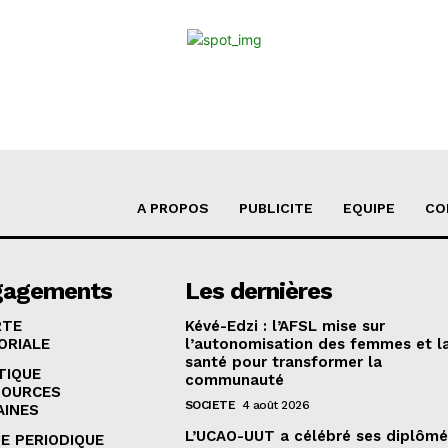
A PROPOS
PUBLICITE
EQUIPE
CO
gagements
Les dernières
RTE
Kévé-Edzi : l’AFSL mise sur
ORIALE
l’autonomisation des femmes et l
santé pour transformer la
TIQUE
communauté
SOURCES
SOCIETE
4 août 2026
AINES
L’UCAO-UUT a célébré ses diplômé
E PERIODIQUE