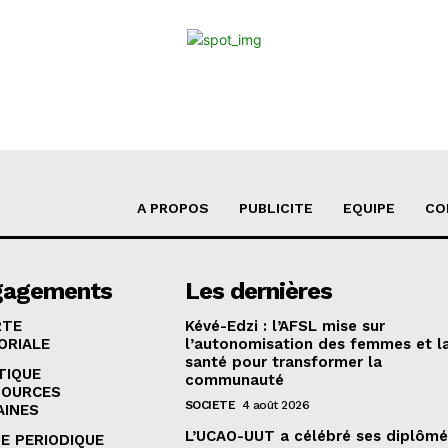
A PROPOS
PUBLICITE
EQUIPE
CO
gagements
Les dernières
RTE
Kévé-Edzi : l’AFSL mise sur
ORIALE
l’autonomisation des femmes et l
santé pour transformer la
TIQUE
communauté
SOURCES
SOCIETE
4 août 2026
AINES
L’UCAO-UUT a célébré ses diplômé
E PERIODIQUE