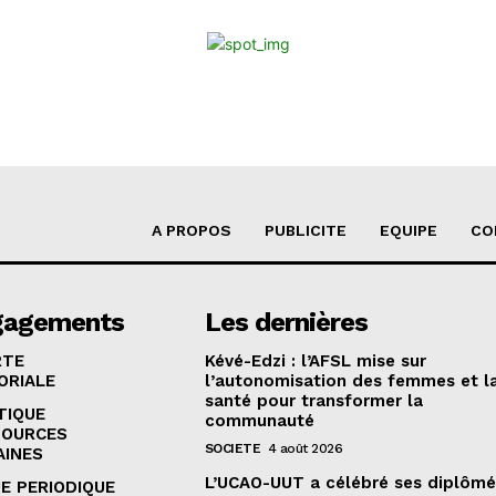
A PROPOS
PUBLICITE
EQUIPE
CO
gagements
Les dernières
RTE
Kévé-Edzi : l’AFSL mise sur
ORIALE
l’autonomisation des femmes et l
santé pour transformer la
TIQUE
communauté
SOURCES
SOCIETE
4 août 2026
AINES
L’UCAO-UUT a célébré ses diplômé
E PERIODIQUE