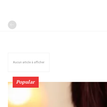
Aucun article à afficher
Popular