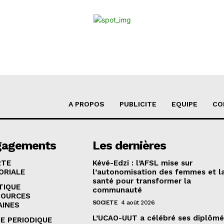
A PROPOS
PUBLICITE
EQUIPE
CO
gagements
Les dernières
RTE
Kévé-Edzi : l’AFSL mise sur
ORIALE
l’autonomisation des femmes et l
santé pour transformer la
TIQUE
communauté
SOURCES
SOCIETE
4 août 2026
AINES
L’UCAO-UUT a célébré ses diplômé
E PERIODIQUE