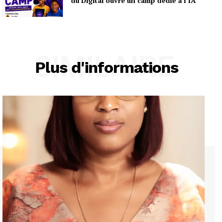
du Digital ouvre un camp dédié à l’IA
SIMILAIRE
Plus d'informations