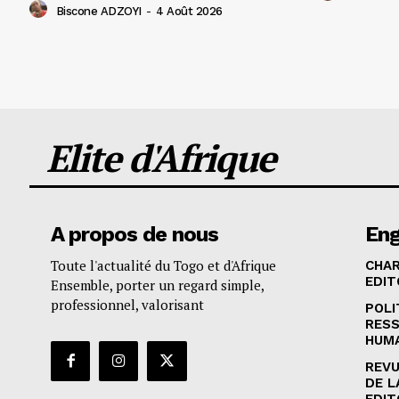
Biscone ADZOYI
-
4 Août 2026
Elite d'Afrique
A propos de nous
En
Toute l'actualité du Togo et d'Afrique
CHA
EDIT
Ensemble, porter un regard simple,
professionnel, valorisant
POLI
RES
HUM
REVU
DE L