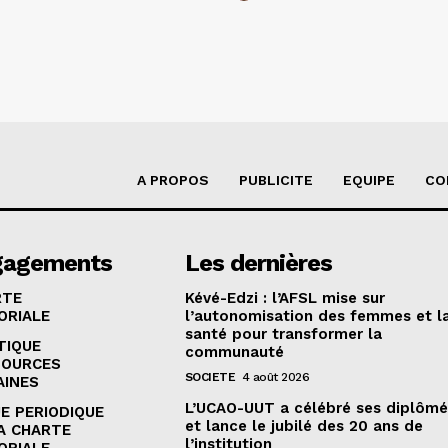
A PROPOS
PUBLICITE
EQUIPE
CO
gagements
Les dernières
RTE
Kévé-Edzi : l’AFSL mise sur
ORIALE
l’autonomisation des femmes et l
santé pour transformer la
TIQUE
communauté
SOURCES
SOCIETE
4 août 2026
AINES
L’UCAO-UUT a célébré ses diplômé
E PERIODIQUE
et lance le jubilé des 20 ans de
A CHARTE
l’institution