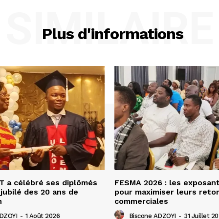
SIMILAIRE
Plus d'informations
 a célébré ses diplômés
FESMA 2026 : les exposan
 jubilé des 20 ans de
pour maximiser leurs ret
n
commerciales
ADZOYI
-
1 Août 2026
Biscone ADZOYI
-
31 Juillet 2