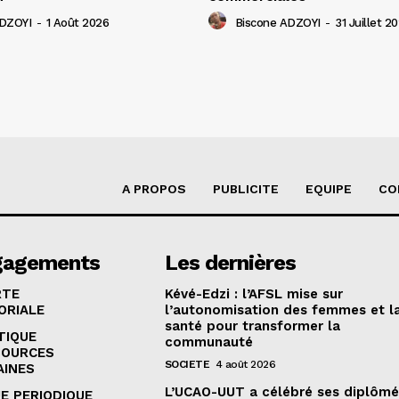
ADZOYI
-
1 Août 2026
Biscone ADZOYI
-
31 Juillet 2
A PROPOS
PUBLICITE
EQUIPE
CO
gagements
Les dernières
RTE
Kévé-Edzi : l’AFSL mise sur
ORIALE
l’autonomisation des femmes et l
santé pour transformer la
TIQUE
communauté
SOURCES
SOCIETE
4 août 2026
AINES
L’UCAO-UUT a célébré ses diplômé
E PERIODIQUE