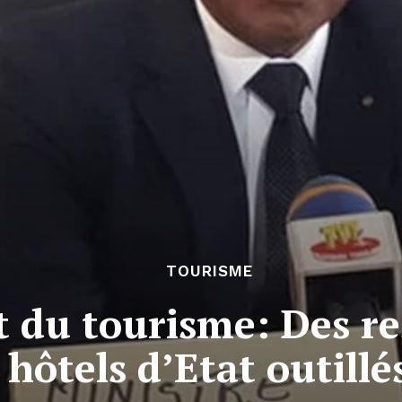
TOURISME
 du tourisme: Des re
hôtels d’Etat outillé