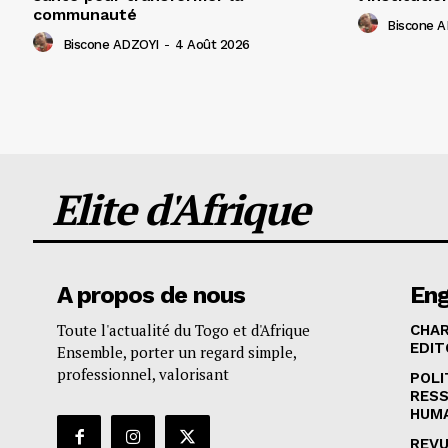
communauté
Biscone 
Biscone ADZOYI
-
4 Août 2026
Elite d'Afrique
A propos de nous
En
Toute l'actualité du Togo et d'Afrique
CHA
EDIT
Ensemble, porter un regard simple,
professionnel, valorisant
POLI
RES
HUM
REVU