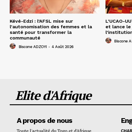
Kévé-Edzi : l’AFSL mise sur
L’UCAO-UUT
l’autonomisation des femmes et la
et lance le
santé pour transformer la
l’institutio
communauté
Biscone 
Biscone ADZOYI
-
4 Août 2026
Elite d'Afrique
A propos de nous
En
Toute l'actualité du Togo et d'Afrique
CHA