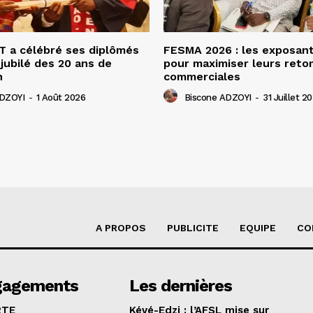
 a célébré ses diplômés
FESMA 2026 : les exposan
 jubilé des 20 ans de
pour maximiser leurs ret
n
commerciales
ADZOYI
-
1 Août 2026
Biscone ADZOYI
-
31 Juillet 2
A PROPOS
PUBLICITE
EQUIPE
CO
gagements
Les dernières
RTE
Kévé-Edzi : l’AFSL mise sur