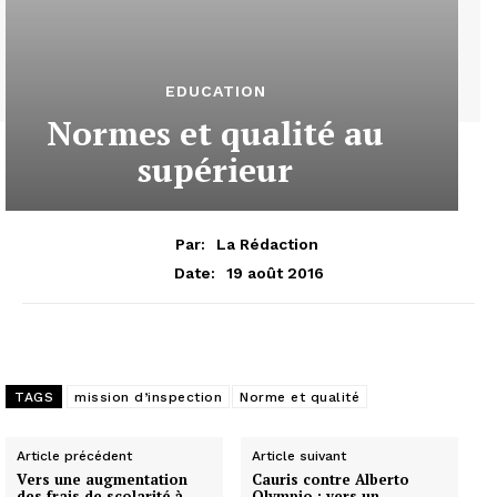
EDUCATION
Normes et qualité au
supérieur
Par:
La Rédaction
19 août 2016
Date:
TAGS
mission d’inspection
Norme et qualité
Article précédent
Article suivant
Vers une augmentation
Cauris contre Alberto
des frais de scolarité à
Olympio : vers un