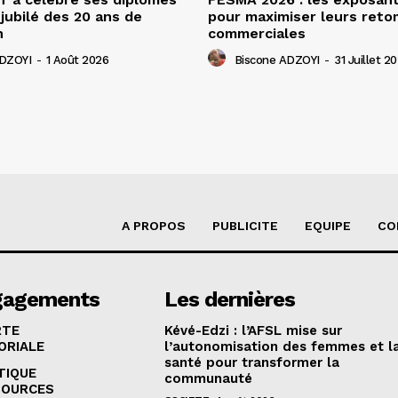
 jubilé des 20 ans de
pour maximiser leurs ret
n
commerciales
ADZOYI
-
1 Août 2026
Biscone ADZOYI
-
31 Juillet 2
A PROPOS
PUBLICITE
EQUIPE
CO
gagements
Les dernières
RTE
Kévé-Edzi : l’AFSL mise sur
ORIALE
l’autonomisation des femmes et l
santé pour transformer la
TIQUE
communauté
SOURCES