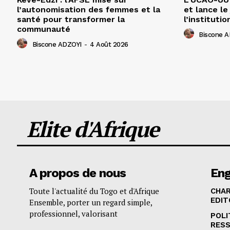
l’autonomisation des femmes et la
et lance le
santé pour transformer la
l’institutio
communauté
Biscone 
Biscone ADZOYI
-
4 Août 2026
Elite d'Afrique
A propos de nous
En
Toute l'actualité du Togo et d'Afrique
CHA
EDIT
Ensemble, porter un regard simple,
professionnel, valorisant
POLI
RES