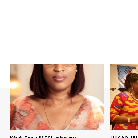
Kévé-Edzi : l’AFSL mise sur
L’UCAO-UUT