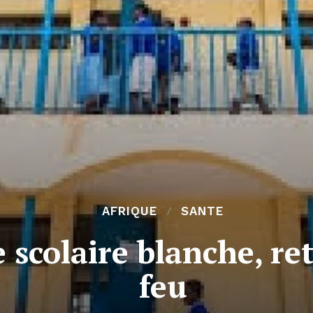
AFRIQUE
SANTE
 scolaire blanche, re
feu