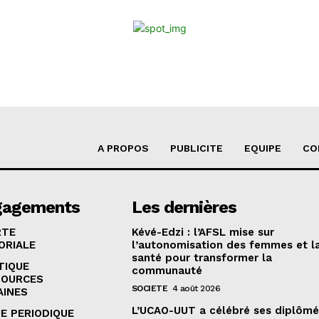
A PROPOS
PUBLICITE
EQUIPE
CO
gagements
Les dernières
RTE
Kévé-Edzi : l’AFSL mise sur
ORIALE
l’autonomisation des femmes et l
santé pour transformer la
TIQUE
communauté
SOURCES
SOCIETE
4 août 2026
AINES
L’UCAO-UUT a célébré ses diplômé
E PERIODIQUE