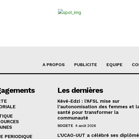
A PROPOS
PUBLICITE
EQUIPE
CO
gagements
Les dernières
RTE
Kévé-Edzi : l’AFSL mise sur
ORIALE
l’autonomisation des femmes et l
santé pour transformer la
TIQUE
communauté
SOURCES
SOCIETE
4 août 2026
AINES
L’UCAO-UUT a célébré ses diplômé
E PERIODIQUE