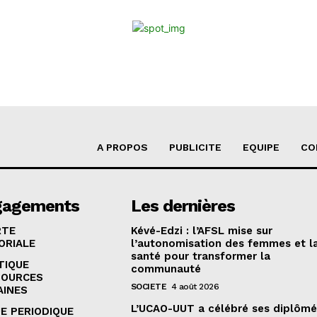
A PROPOS
PUBLICITE
EQUIPE
CO
gagements
Les dernières
RTE
Kévé-Edzi : l’AFSL mise sur
ORIALE
l’autonomisation des femmes et l
santé pour transformer la
TIQUE
communauté
SOURCES
SOCIETE
4 août 2026
AINES
L’UCAO-UUT a célébré ses diplômé
E PERIODIQUE