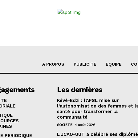
A PROPOS
PUBLICITE
EQUIPE
CO
gagements
Les dernières
RTE
Kévé-Edzi : l’AFSL mise sur
ORIALE
l’autonomisation des femmes et l
santé pour transformer la
TIQUE
communauté
SOURCES
SOCIETE
4 août 2026
AINES
L’UCAO-UUT a célébré ses diplômé
E PERIODIQUE