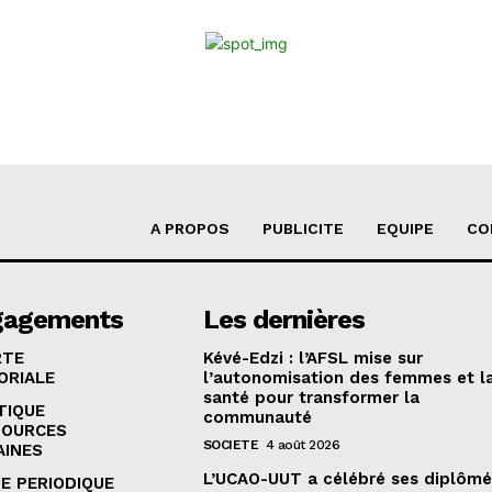
A PROPOS
PUBLICITE
EQUIPE
CO
gagements
Les dernières
RTE
Kévé-Edzi : l’AFSL mise sur
ORIALE
l’autonomisation des femmes et l
santé pour transformer la
TIQUE
communauté
SOURCES
SOCIETE
4 août 2026
AINES
L’UCAO-UUT a célébré ses diplômé
E PERIODIQUE