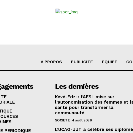
A PROPOS
PUBLICITE
EQUIPE
CO
gagements
Les dernières
RTE
Kévé-Edzi : l’AFSL mise sur
ORIALE
l’autonomisation des femmes et l
santé pour transformer la
TIQUE
communauté
SOURCES
SOCIETE
4 août 2026
AINES
L’UCAO-UUT a célébré ses diplômé
E PERIODIQUE