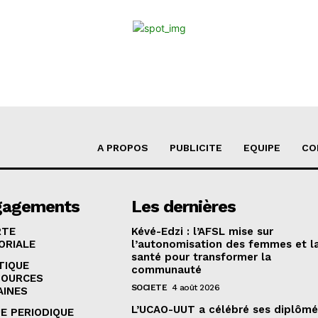
A PROPOS
PUBLICITE
EQUIPE
CO
gagements
Les dernières
RTE
Kévé-Edzi : l’AFSL mise sur
ORIALE
l’autonomisation des femmes et l
santé pour transformer la
TIQUE
communauté
SOURCES
SOCIETE
4 août 2026
AINES
L’UCAO-UUT a célébré ses diplômé
E PERIODIQUE