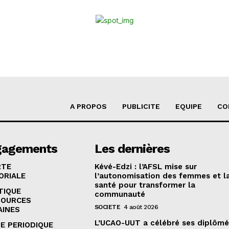
A PROPOS
PUBLICITE
EQUIPE
CO
gagements
Les dernières
RTE
Kévé-Edzi : l’AFSL mise sur
ORIALE
l’autonomisation des femmes et l
santé pour transformer la
TIQUE
communauté
SOURCES
SOCIETE
4 août 2026
AINES
L’UCAO-UUT a célébré ses diplômé
E PERIODIQUE