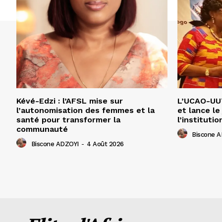
Kévé-Edzi : l’AFSL mise sur
L’UCAO-UUT
l’autonomisation des femmes et la
et lance le
santé pour transformer la
l’institutio
communauté
Biscone 
Biscone ADZOYI
-
4 Août 2026