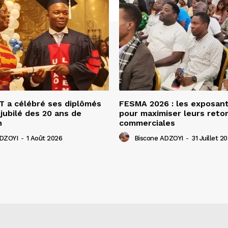
 a célébré ses diplômés
FESMA 2026 : les exposan
 jubilé des 20 ans de
pour maximiser leurs ret
n
commerciales
ADZOYI
-
1 Août 2026
Biscone ADZOYI
-
31 Juillet 2