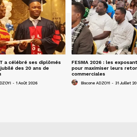
 a célébré ses diplômés
FESMA 2026 : les exposan
 jubilé des 20 ans de
pour maximiser leurs ret
n
commerciales
ADZOYI
-
1 Août 2026
Biscone ADZOYI
-
31 Juillet 2