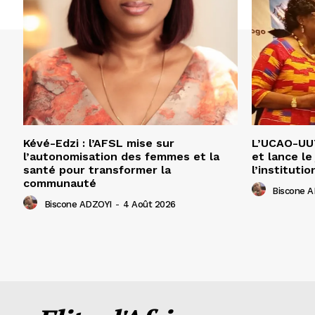
Kévé-Edzi : l’AFSL mise sur
L’UCAO-UUT
l’autonomisation des femmes et la
et lance le
santé pour transformer la
l’institutio
communauté
Biscone 
Biscone ADZOYI
-
4 Août 2026