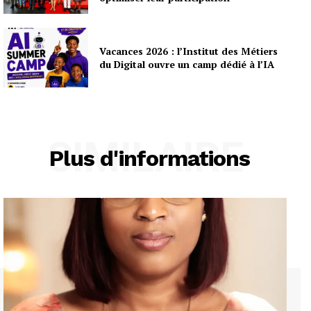
Vacances 2026 : l’Institut des Métiers
du Digital ouvre un camp dédié à l’IA
SIMILAIRE
Plus d'informations