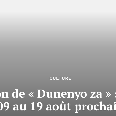
CULTURE
on de « Dunenyo za » 
09 au 19 août procha