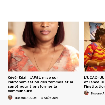
Kévé-Edzi : l’AFSL mise sur
L’UCAO-UUT
l’autonomisation des femmes et la
et lance le
santé pour transformer la
l’institutio
communauté
Biscone 
Biscone ADZOYI
-
4 Août 2026