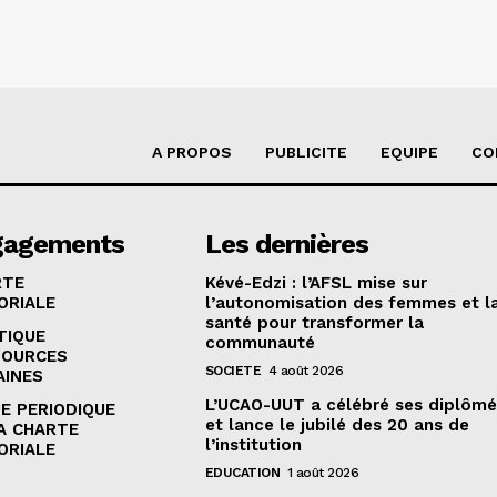
A PROPOS
PUBLICITE
EQUIPE
CO
gagements
Les dernières
RTE
Kévé-Edzi : l’AFSL mise sur
ORIALE
l’autonomisation des femmes et l
santé pour transformer la
TIQUE
communauté
SOURCES
SOCIETE
4 août 2026
AINES
L’UCAO-UUT a célébré ses diplômé
E PERIODIQUE
et lance le jubilé des 20 ans de
A CHARTE
l’institution
ORIALE
EDUCATION
1 août 2026