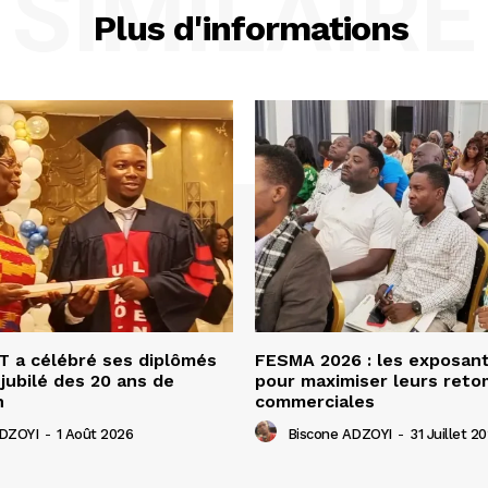
SIMILAIRE
Plus d'informations
 a célébré ses diplômés
FESMA 2026 : les exposan
 jubilé des 20 ans de
pour maximiser leurs ret
n
commerciales
ADZOYI
-
1 Août 2026
Biscone ADZOYI
-
31 Juillet 2