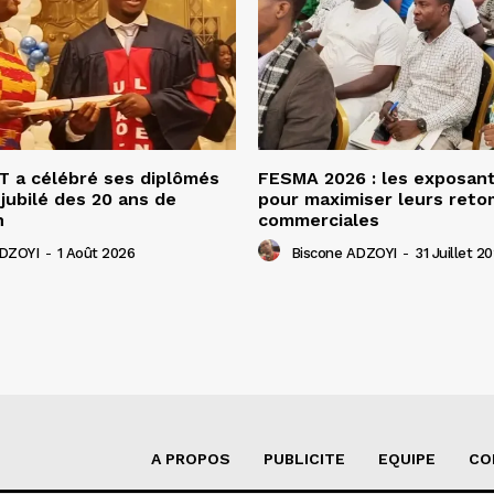
 a célébré ses diplômés
FESMA 2026 : les exposan
 jubilé des 20 ans de
pour maximiser leurs ret
n
commerciales
ADZOYI
-
1 Août 2026
Biscone ADZOYI
-
31 Juillet 2
A PROPOS
PUBLICITE
EQUIPE
CO