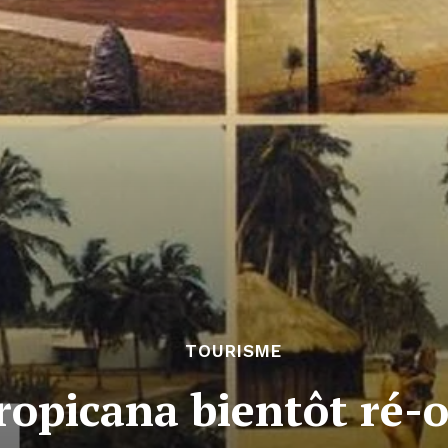
TOURISME
ropicana bientôt ré-