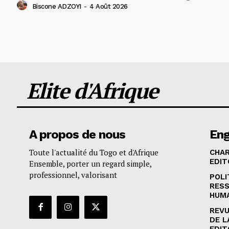
Biscone ADZOYI
-
4 Août 2026
Elite d'Afrique
A propos de nous
En
Toute l'actualité du Togo et d'Afrique
CHA
EDIT
Ensemble, porter un regard simple,
professionnel, valorisant
POLI
RES
HUM
REVU
DE L