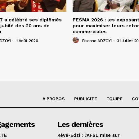
 a célébré ses diplômés
FESMA 2026 : les exposan
 jubilé des 20 ans de
pour maximiser leurs ret
n
commerciales
ADZOYI
-
1 Août 2026
Biscone ADZOYI
-
31 Juillet 2
A PROPOS
PUBLICITE
EQUIPE
CO
gagements
Les dernières
RTE
Kévé-Edzi : l’AFSL mise sur