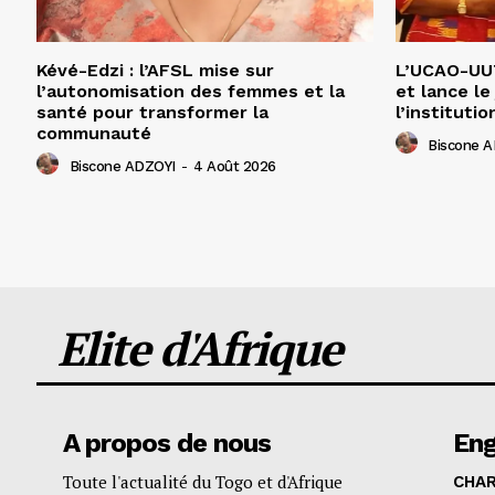
Kévé-Edzi : l’AFSL mise sur
L’UCAO-UUT
l’autonomisation des femmes et la
et lance le
santé pour transformer la
l’institutio
communauté
Biscone 
Biscone ADZOYI
-
4 Août 2026
Elite d'Afrique
A propos de nous
En
Toute l'actualité du Togo et d'Afrique
CHA