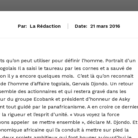
Par:
La Rédaction
Date:
21 mars 2016
ts qu’on peut utiliser pour définir l’homme. Portrait d’un
 togolais Il a saisi le taureau par les cornes et a sauvé de
ion il y a encore quelques mois. C’est là qu’on reconnait
e de l’homme d’affaire togolais, Gervais Djondo. Un retour
emble des actionnaires et qui restera gravé dans les
eur du groupe Ecobank et président d’honneur de Asky
ant tout guidé par le panafricanisme. A en croire ce dernier
la rigueur et l’esprit d’unité. « Vous voyez la force
uvons appeler se mettre ensemble », déclare M. Djondo. Et
conomique africaine qui l’a conduit à mettre sur pied la
 deux projets ambitieux qui font bouger aujourd’hui le