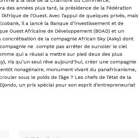
t nommé à la tête de la Chambre du Commerce,
ra des années plus tard, la présidence de la Fédération
’Afrique de l’Ouest. Avec l’appui de quelques privés, mai
obank, il a lancé la Banque d’Investissement et de
que Ouest Africaine de Développement (BOAD) et un
 la concrétisation de la compagnie African Sky (Asky) dont
la compagnie ne compte pas arrêter de survoler le ciel
’homme qui a réussi a mettre sur pied deux des plus
ky), n’a qu’un seul rêve aujourd’hui, créer une compagnie
ientôt nonagénaire, monument vivant du panafricanisme,
écrouler sous le poids de l’âge ? Les chefs de l’état de la
jondo, un prix spécial pour son esprit d’entrepreneuriat