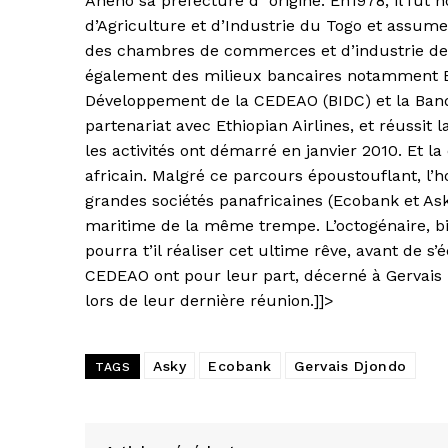
Aného sa préfecture d´origine. En1978, il fu
d’Agriculture et d’Industrie du Togo et assume
des chambres de commerces et d’industrie de l
également des milieux bancaires notamment Ec
Développement de la CEDEAO (BIDC) et la Ban
partenariat avec Ethiopian Airlines, et réussit
les activités ont démarré en janvier 2010. Et 
africain. Malgré ce parcours époustouflant, l
grandes sociétés panafricaines (Ecobank et As
maritime de la même trempe. L’octogénaire, b
pourra t’il réaliser cet ultime rêve, avant de s’
CEDEAO ont pour leur part, décerné à Gervais D
lors de leur dernière réunion.]]>
Asky
Ecobank
Gervais Djondo
TAGS