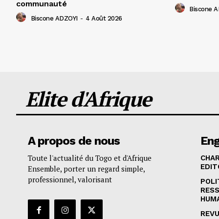
communauté
Biscone 
Biscone ADZOYI
-
4 Août 2026
Elite d'Afrique
A propos de nous
En
Toute l'actualité du Togo et d'Afrique
CHA
EDIT
Ensemble, porter un regard simple,
professionnel, valorisant
POLI
RES
HUM
REVU