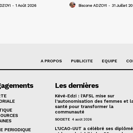
ADZOYI
-
1 Août 2026
Biscone ADZOYI
-
31 Juillet 2
A PROPOS
PUBLICITE
EQUIPE
CO
gagements
Les dernières
RTE
Kévé-Edzi : l’AFSL mise sur
ORIALE
l’autonomisation des femmes et l
santé pour transformer la
TIQUE
communauté
SOURCES
SOCIETE
4 août 2026
AINES
L’UCAO-UUT a célébré ses diplômé
E PERIODIQUE