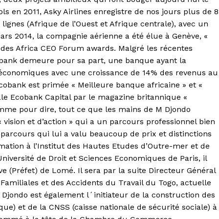
ls en 2011, Asky Airlines enregistre de nos jours plus de 8
lignes (Afrique de l’Ouest et Afrique centrale), avec un
rs 2014, la compagnie aérienne a été élue à Genève, «
rs des Africa CEO Forum awards. Malgré les récentes
cobank demeure pour sa part, une banque ayant la
s économiques avec une croissance de 14% des revenus au
obank est primée « Meilleure banque africaine » et «
iale Ecobank Capital par le magazine britannique «
mme pour dire, tout ce que les mains de M Djondo
vision et d’action » qui a un parcours professionnel bien
parcours qui lui a valu beaucoup de prix et distinctions
rmation à l’Institut des Hautes Etudes d’Outre-mer et de
’Université de Droit et Sciences Economiques de Paris, il
ve (Préfet) de Lomé. Il sera par la suite Directeur Général
Familiales et des Accidents du Travail du Togo, actuelle
 Djondo est également l´initiateur de la construction des
e) et de la CNSS (caisse nationale de sécurité sociale) à