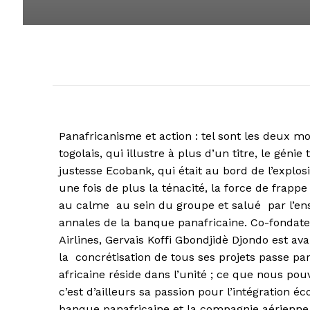
Panafricanisme et action : tel sont les deux mo
togolais, qui illustre à plus d’un titre, le génie
justesse Ecobank, qui était au bord de l’explos
une fois de plus la ténacité, la force de frapp
au calme au sein du groupe et salué par l’ens
annales de la banque panafricaine. Co-fondat
Airlines, Gervais Koffi Gbondjidè Djondo est av
la concrétisation de tous ses projets passe par 
africaine réside dans l’unité ; ce que nous po
c’est d’ailleurs sa passion pour l’intégration é
banque panafricaine et la compagnie aérienne,