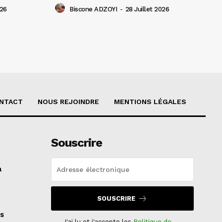
026
Biscone ADZOYI
-
28 Juillet 2026
NTACT
NOUS REJOINDRE
MENTIONS LÉGALES
Souscrire
a
SOUSCRIRE
s
J'ai lu et j'accepte les
Politique de