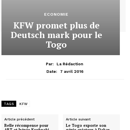
ECONOMIE
KFW promet plus de
Deutsch mark pour le
Togo
Par:
La Rédaction
7 avril 2016
Date:
TAGS
KFW
Article précédent
Article suivant
Belle récompense pour
Le Togo exporte son
ABT et Irénée Koukpaki
génie créateur à Dakar