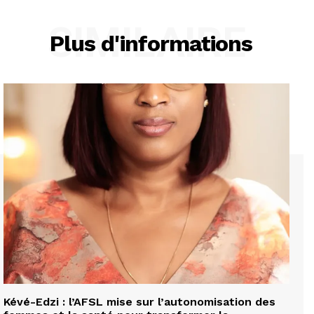
SIMILAIRE
Plus d'informations
Kévé-Edzi : l’AFSL mise sur l’autonomisation des