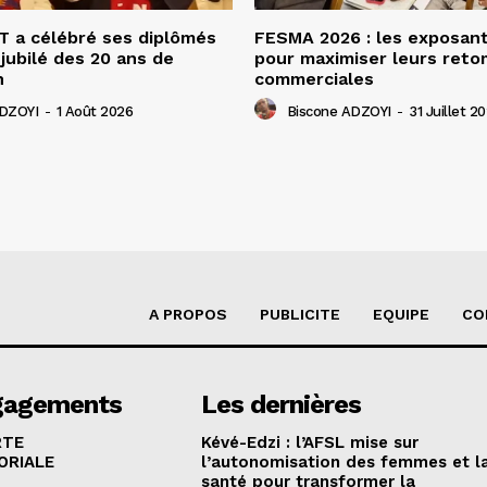
 a célébré ses diplômés
FESMA 2026 : les exposan
 jubilé des 20 ans de
pour maximiser leurs ret
n
commerciales
ADZOYI
-
1 Août 2026
Biscone ADZOYI
-
31 Juillet 2
A PROPOS
PUBLICITE
EQUIPE
CO
gagements
Les dernières
RTE
Kévé-Edzi : l’AFSL mise sur
ORIALE
l’autonomisation des femmes et l
santé pour transformer la