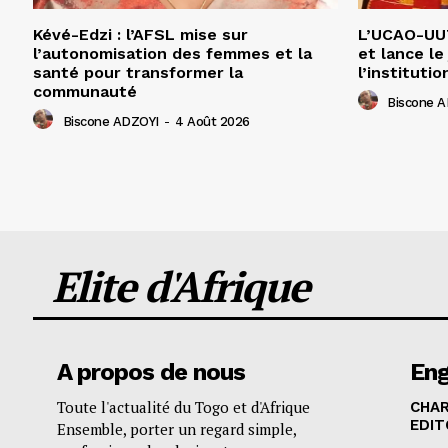
Kévé-Edzi : l’AFSL mise sur
L’UCAO-UUT
l’autonomisation des femmes et la
et lance le
santé pour transformer la
l’institutio
communauté
Biscone 
Biscone ADZOYI
-
4 Août 2026
Elite d'Afrique
A propos de nous
En
Toute l'actualité du Togo et d'Afrique
CHA
EDIT
Ensemble, porter un regard simple,