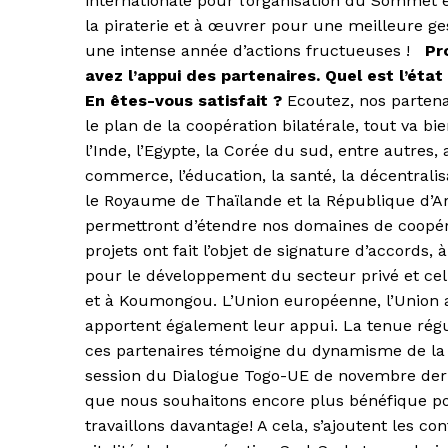
internationale pour l’organisation du Sommet 
la piraterie et à œuvrer pour une meilleure g
une intense année d’actions fructueuses !
Pr
avez l’appui des partenaires. Quel est l’état
En êtes-vous satisfait ?
Ecoutez, nos partena
le plan de la coopération bilatérale, tout va bi
l’Inde, l’Egypte, la Corée du sud, entre autres
commerce, l’éducation, la santé, la décentralisat
le Royaume de Thaïlande et la République d’A
permettront d’étendre nos domaines de coopéra
projets ont fait l’objet de signature d’accords,
pour le développement du secteur privé et cel
et à Koumongou. L’Union européenne, l’Union af
apportent également leur appui. La tenue régu
ces partenaires témoigne du dynamisme de la c
session du Dialogue Togo-UE de novembre dernie
que nous souhaitons encore plus bénéfique po
travaillons davantage! A cela, s’ajoutent les co