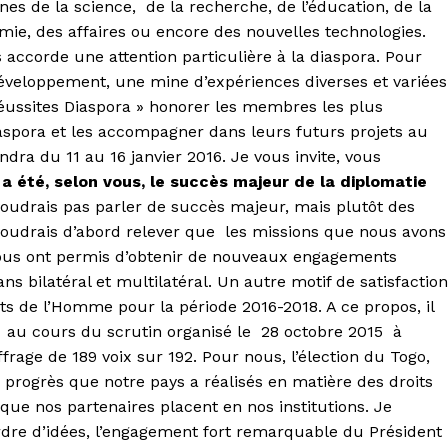
es de la science, de la recherche, de l’éducation, de la
omie, des affaires ou encore des nouvelles technologies.
accorde une attention particulière à la diaspora. Pour
développement, une mine d’expériences diverses et variées
éussites Diaspora » honorer les membres les plus
aspora et les accompagner dans leurs futurs projets au
dra du 11 au 16 janvier 2016. Je vous invite, vous
 a été, selon vous, le succès majeur de la diplomatie
voudrais pas parler de succès majeur, mais plutôt des
e voudrais d’abord relever que les missions que nous avons
r nous ont permis d’obtenir de nouveaux engagements
ns bilatéral et multilatéral. Un autre motif de satisfaction
its de l’Homme pour la période 2016-2018. A ce propos, il
 au cours du scrutin organisé le 28 octobre 2015 à
rage de 189 voix sur 192. Pour nous, l’élection du Togo,
s progrès que notre pays a réalisés en matière des droits
ue nos partenaires placent en nos institutions. Je
dre d’idées, l’engagement fort remarquable du Président