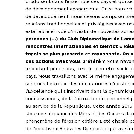
produisent dans l’ensemble des pays et qui se
de développement économique. Or, si nous voul
de développement, nous devons composer avec 
relations traditionnelles et privilégiées avec n
extérieure en vue d’investir de nouvelles zon
pérennes (…) du Club Diplomatique de Lomé 
rencontres internationales et bientôt « Réu
togolaise plus présente et rayonnante. On a 
ces actions aviez vous préféré ?
Nous n’avons
important pour nous, c’est le bien-être socio
pays. Nous travaillons avec le même engagemen
sommes heureux des deux années d’existence
l’Excellence qui s’inscrivent dans la dynamiq
connaissances, de la formation du personnel 
au service de la République. Cette année 2015
Journée africaine des Mers et des Océans dans
phénomène de l’érosion côtière a été choisie pou
de l’initiative « Réussites Diaspora » qui vise à