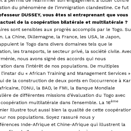
et a permis de réaffirmer son engagement à lutter contre
estion du phénomène de l’immigration clandestine. Ce fut
ofesseur DUSSEY, vous êtes si entreprenant que vous
 actuel de la coopération bilatérale et multilatérale ?
ires sont sensibles aux progrès accomplis par le Togo. Su
en. La Chine, l’Allemagne, la France, les USA, le Japon,
, appuient le Togo dans divers domaines tels que le
ion, les transports, le secteur privé, la société civile. Ave
rménie, nous avons signé des accords qui nous
tion dans l’intérêt de nos populations. De multiples
 à l’instar du « African Training and Management Services »
ui de la construction de deux ponts en l’occurrence à Ka
ricaine, l’ONU, la BAD, le FMI, la Banque Mondiale
lière de différentes missions d’évaluation du Togo avec
ème
oopération multilatérale dans l’ensemble. La 16
r illustre tout aussi bien la qualité de cette coopératio
ur nos populations. Soyez rassuré nous y
nférences Inde-Afrique et Chine-Afrique qui illustrent la