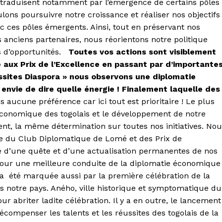
 traduisent notamment par l’émergence de certains pôles
ons poursuivre notre croissance et réaliser nos objectifs
ces pôles émergents. Ainsi, tout en préservant nos
os anciens partenaires, nous réorientons notre politique
es d’opportunités.
Toutes vos actions sont visiblement
aux Prix de l’Excellence en passant par d’importante
ssites Diaspora » nous observons une diplomatie
envie de dire quelle énergie ! Finalement laquelle des
 aucune préférence car ici tout est prioritaire ! Le plus
-économique des togolais et le développement de notre
t, la même détermination sur toutes nos initiatives. Nou
 du Club Diplomatique de Lomé et des Prix de
ue d’une quête et d’une actualisation permanentes de nos
pour une meilleure conduite de la diplomatie économique
 a été marquée aussi par la première célébration de la
 notre pays. Aného, ville historique et symptomatique du
r abriter ladite célébration. Il y a en outre, le lancement
 récompenser les talents et les réussites des togolais de la