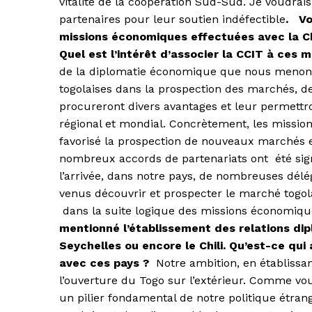
vitalité de la coopération Sud-Sud. Je voudrai
partenaires pour leur soutien indéfectible
.
Vo
missions économiques effectuées avec la C
Quel est l’intérêt d’associer la CCIT à ces 
de la diplomatie économique que nous menons,
togolaises dans la prospection des marchés, de 
procureront divers avantages et leur permettro
régional et mondial. Concrètement, les missio
favorisé la prospection de nouveaux marchés et
nombreux accords de partenariats ont été sign
l’arrivée, dans notre pays, de nombreuses délé
venus découvrir et prospecter le marché togola
dans la suite logique des missions économiq
mentionné l’établissement des relations dipl
Seychelles ou encore le Chili. Qu’est-ce qui
avec ces pays ?
Notre ambition, en établissan
l’ouverture du Togo sur l’extérieur. Comme vous
un pilier fondamental de notre politique étr