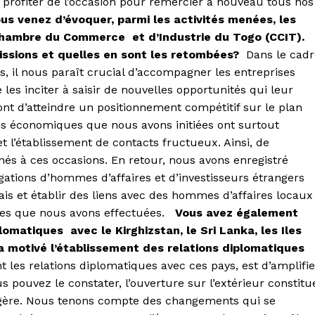
s profiter de l’occasion pour remercier à nouveau tous nos
us venez d’évoquer, parmi les activités menées, les
hambre du Commerce et d’Industrie du Togo (CCIT).
missions et quelles en sont les retombées?
Dans le cadr
 il nous paraît crucial d’accompagner les entreprises
les inciter à saisir de nouvelles opportunités qui leur
nt d’atteindre un positionnement compétitif sur le plan
ns économiques que nous avons initiées ont surtout
 l’établissement de contacts fructueux. Ainsi, de
és à ces occasions. En retour, nous avons enregistré
gations d’hommes d’affaires et d’investisseurs étrangers
is et établir des liens avec des hommes d’affaires locaux
ues que nous avons effectuées.
Vous avez également
omatiques avec le Kirghizstan, le Sri Lanka, les Iles
 a motivé l’établissement des relations diplomatiques
t les relations diplomatiques avec ces pays, est d’amplifie
 pouvez le constater, l’ouverture sur l’extérieur constitu
angère. Nous tenons compte des changements qui se