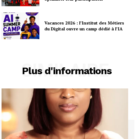
Vacances 2026 : l’Institut des Métiers
du Digital ouvre un camp dédié à l’IA
SIMILAIRE
Plus d'informations