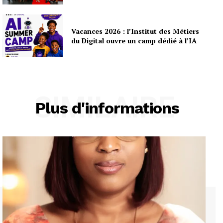
Vacances 2026 : l’Institut des Métiers
du Digital ouvre un camp dédié à l’IA
SIMILAIRE
Plus d'informations