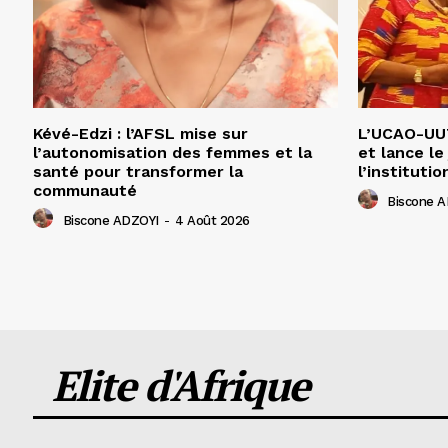
Kévé-Edzi : l’AFSL mise sur
L’UCAO-UUT
l’autonomisation des femmes et la
et lance le
santé pour transformer la
l’institutio
communauté
Biscone 
Biscone ADZOYI
-
4 Août 2026
Elite d'Afrique