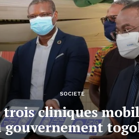
SOCIETE
trois cliniques mobi
 gouvernement togol