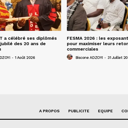
 a célébré ses diplômés
FESMA 2026 : les exposan
 jubilé des 20 ans de
pour maximiser leurs ret
n
commerciales
ADZOYI
-
1 Août 2026
Biscone ADZOYI
-
31 Juillet 2
A PROPOS
PUBLICITE
EQUIPE
CO