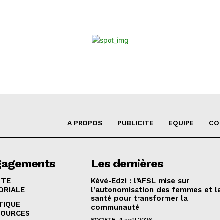
A PROPOS
PUBLICITE
EQUIPE
CO
gagements
Les dernières
RTE
Kévé-Edzi : l’AFSL mise sur
ORIALE
l’autonomisation des femmes et l
santé pour transformer la
TIQUE
communauté
SOURCES
SOCIETE
4 août 2026