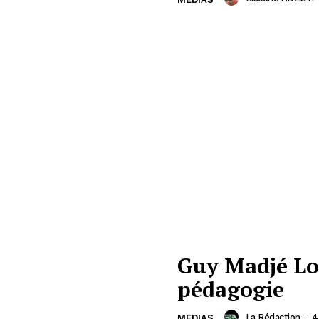
Guy Madjé Lo
pédagogie
La Rédaction
-
4
MEDIAS