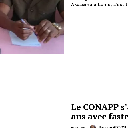
A
Le CONAPP s’a
ans avec fast
Biscone ADZOYI
MEDIAS