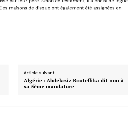
sé par leur père. Selon ce testament, il a choisi de légue
. Des maisons de disque ont également été assignées en
Article suivant
Algérie : Abdelaziz Bouteflika dit non à
sa 5ème mandature