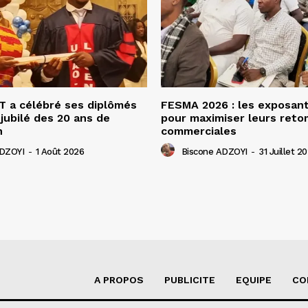
 a célébré ses diplômés
FESMA 2026 : les exposan
 jubilé des 20 ans de
pour maximiser leurs ret
n
commerciales
ADZOYI
-
1 Août 2026
Biscone ADZOYI
-
31 Juillet 2
A PROPOS
PUBLICITE
EQUIPE
CO