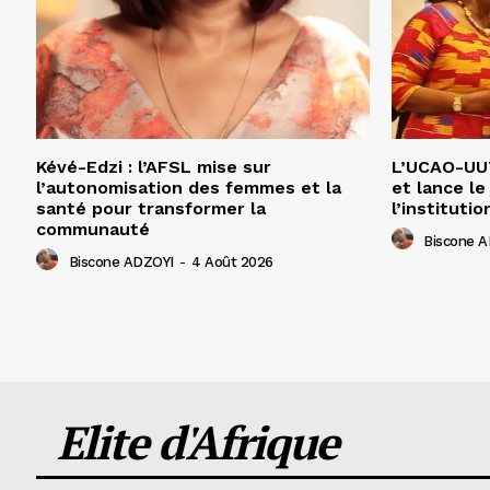
Kévé-Edzi : l’AFSL mise sur
L’UCAO-UUT
l’autonomisation des femmes et la
et lance le
santé pour transformer la
l’institutio
communauté
Biscone 
Biscone ADZOYI
-
4 Août 2026
Elite d'Afrique