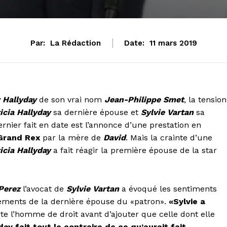
Par:
La Rédaction
Date:
11 mars 2019
 Hallyday
de son vrai nom
Jean-Philippe Smet
, la tension
icia Hallyday
sa dernière épouse et
S
y
lvie Vartan
sa
rnier fait en date est l’annonce d’une prestation en
Grand Rex
par la mère de
David
. Mais la crainte d’une
icia Hallyday
a fait réagir la première épouse de la star
Perez
l’avocat de
Sylvie Vartan
a évoqué les sentiments
sements de la dernière épouse du «patron».
«Sylvie a
e l’homme de droit avant d’ajouter que celle dont elle
day fait tout le contraire de ce qu’aurait fait