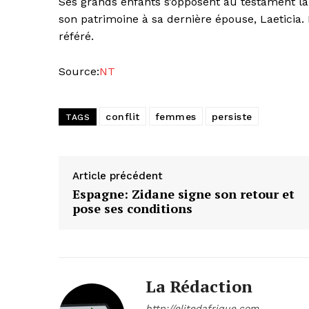
Ses grands enfants s’opposent au testament lais
son patrimoine à sa dernière épouse, Laeticia
référé.
Source:
NT
conflit
femmes
persiste
TAGS
Article précédent
Espagne: Zidane signe son retour et
pose ses conditions
La Rédaction
http://elitedafrique.com