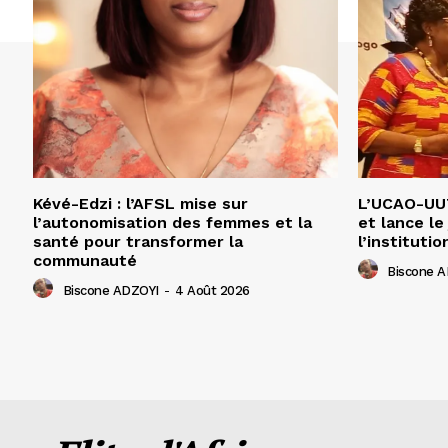
Kévé-Edzi : l’AFSL mise sur
L’UCAO-UUT
l’autonomisation des femmes et la
et lance le
santé pour transformer la
l’institutio
communauté
Biscone 
Biscone ADZOYI
-
4 Août 2026