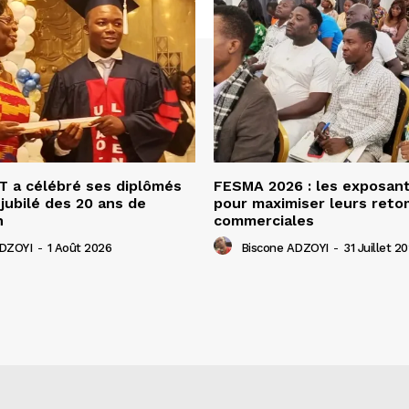
 a célébré ses diplômés
FESMA 2026 : les exposan
 jubilé des 20 ans de
pour maximiser leurs ret
n
commerciales
ADZOYI
-
1 Août 2026
Biscone ADZOYI
-
31 Juillet 2