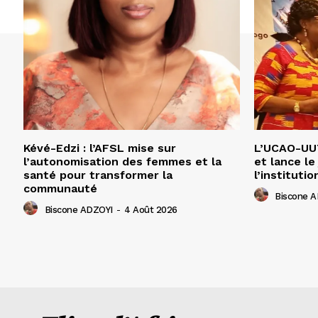
Kévé-Edzi : l’AFSL mise sur
L’UCAO-UUT
l’autonomisation des femmes et la
et lance le
santé pour transformer la
l’institutio
communauté
Biscone 
Biscone ADZOYI
-
4 Août 2026