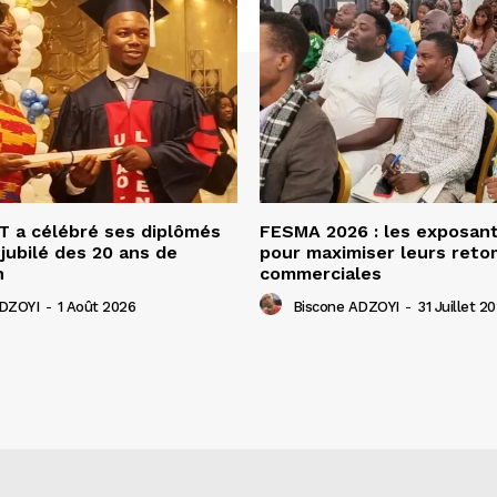
 a célébré ses diplômés
FESMA 2026 : les exposan
 jubilé des 20 ans de
pour maximiser leurs ret
n
commerciales
ADZOYI
-
1 Août 2026
Biscone ADZOYI
-
31 Juillet 2