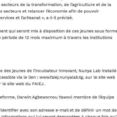
cteurs de la transformation, de l’agriculture et de la
 secteurs et relancer l’économie afin de pouvoir
ces et l’artisanat », a-t-il précisé.
ement qui seront mis à disposition de ces jeunes sous form
e période de 12 mois maximum à travers les institutions
e des jeunes de l’incubateur innovant, Nunya Lab installé
ssible via le lien : www.faiej.nunyalab.tg, sur le site web
sur le site web du FAIEJ.
lateforme, Darwin Agbewornou Yawovi membre de l’équipe
’identifier avec son adresse e-mail et de définir un mot de
x informations qui lui seront demandées à chaque fois qu’i