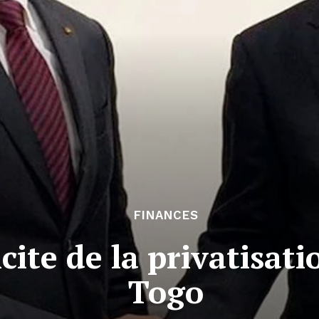
FINANCES
icite de la privatisat
Togo