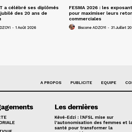
 a célébré ses diplômés
FESMA 2026 : les exposan
 jubilé des 20 ans de
pour maximiser leurs ret
n
commerciales
ADZOYI
-
1 Août 2026
Biscone ADZOYI
-
31 Juillet 2
A PROPOS
PUBLICITE
EQUIPE
CO
gagements
Les dernières
RTE
Kévé-Edzi : l’AFSL mise sur
ORIALE
l’autonomisation des femmes et l
santé pour transformer la
TIQUE