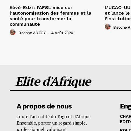
Kévé-Edzi : l’AFSL mise sur
L’UCAO-UUT
l’autonomisation des femmes et la
et lance le
santé pour transformer la
l’institutio
communauté
Biscone 
Biscone ADZOYI
-
4 Août 2026
Elite d'Afrique
A propos de nous
En
Toute l'actualité du Togo et d'Afrique
CHA
EDIT
Ensemble, porter un regard simple,
professionnel, valorisant
POLI