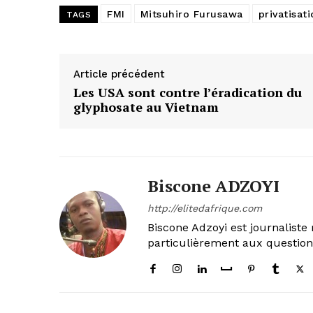
FMI
Mitsuhiro Furusawa
privatisat
TAGS
Article précédent
Les USA sont contre l’éradication du
glyphosate au Vietnam
Biscone ADZOYI
http://elitedafrique.com
Biscone Adzoyi est journaliste 
particulièrement aux questio