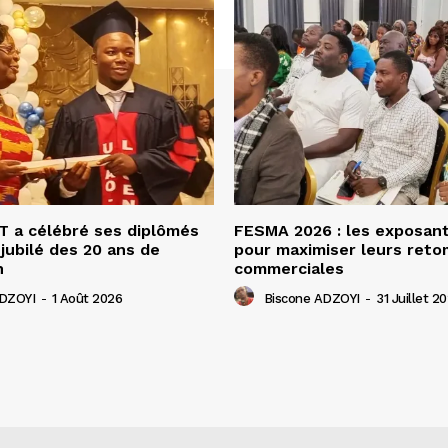
 a célébré ses diplômés
FESMA 2026 : les exposan
 jubilé des 20 ans de
pour maximiser leurs ret
n
commerciales
ADZOYI
-
1 Août 2026
Biscone ADZOYI
-
31 Juillet 2