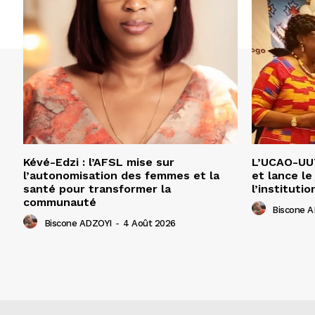
Kévé-Edzi : l’AFSL mise sur
L’UCAO-UUT
l’autonomisation des femmes et la
et lance le
santé pour transformer la
l’institutio
communauté
Biscone 
Biscone ADZOYI
-
4 Août 2026