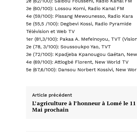
2e (62/100): Saibou Fousseni, Radio Kanal FM
3e (60/100): Lossou Komi, Radio Kanal FM
4e (59/100): Pissang Mewounesso, Radio Kara
5e (55,5 /100): Degbevi Kossi, Radio Pyramide
Télévision et Web TV
1er (81,3/100): Pakaa A. Mefeinoyou, TVT (Visi
2e (78, 3/100): Soussoukpo Yao, TVT
3e (72/100): Kpadjeba Kpanougou Gaétan, Ne
4e (69/100): Attiogbé Florent, New World TV
5e (67,6/100): Dansou Norbert Kossivi, New Wo
Article précédent
L’agriculture à l’honneur à Lomé le 11
Mai prochain