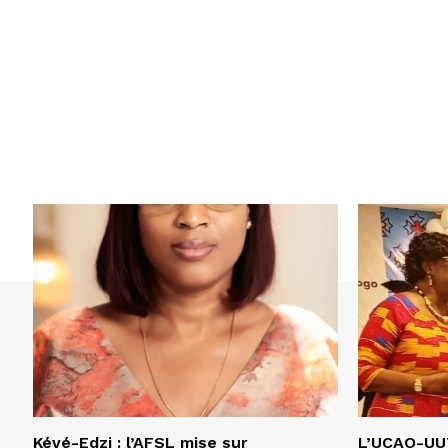
Kévé-Edzi : l’AFSL mise sur
L’UCAO-UUT