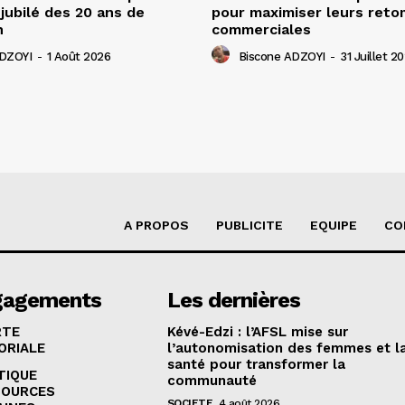
 jubilé des 20 ans de
pour maximiser leurs ret
n
commerciales
ADZOYI
-
1 Août 2026
Biscone ADZOYI
-
31 Juillet 2
A PROPOS
PUBLICITE
EQUIPE
CO
gagements
Les dernières
RTE
Kévé-Edzi : l’AFSL mise sur
ORIALE
l’autonomisation des femmes et l
santé pour transformer la
TIQUE
communauté
SOURCES
SOCIETE
4 août 2026