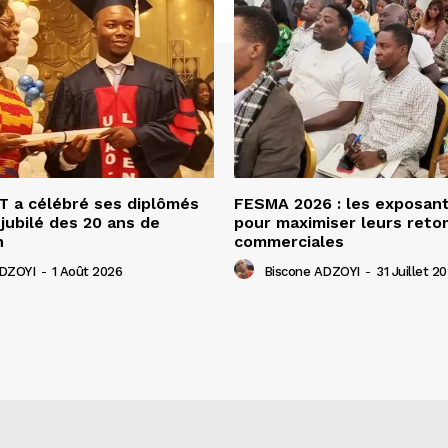
 a célébré ses diplômés
FESMA 2026 : les exposan
 jubilé des 20 ans de
pour maximiser leurs ret
n
commerciales
ADZOYI
-
1 Août 2026
Biscone ADZOYI
-
31 Juillet 2