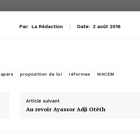
Par:
La Rédaction
Date:
2 août 2016
apers
proposition de loi
réformes
WACEM
Article suivant
Au revoir Ayassor Adji Otèth