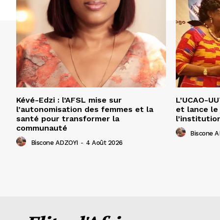
Kévé-Edzi : l’AFSL mise sur
L’UCAO-UUT
l’autonomisation des femmes et la
et lance le
santé pour transformer la
l’institutio
communauté
Biscone 
Biscone ADZOYI
-
4 Août 2026