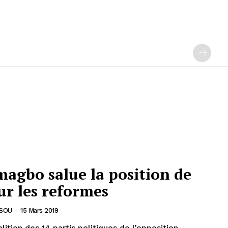
magbo salue la position de
ur les reformes
SSOU
-
15 Mars 2019
lition des 14 partis politiques de l’opposition,