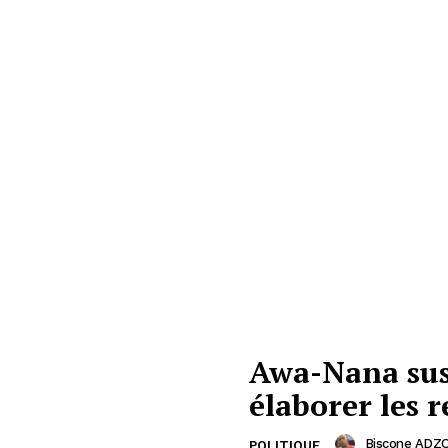
Awa-Nana sus
élaborer les 
Biscone ADZO
POLITIQUE