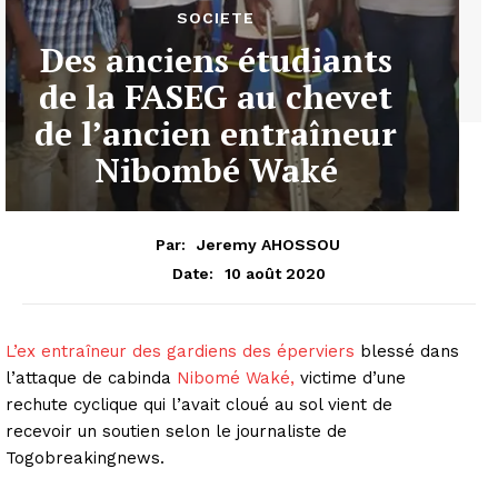
SOCIETE
Des anciens étudiants
de la FASEG au chevet
de l’ancien entraîneur
Nibombé Waké
Par:
Jeremy AHOSSOU
10 août 2020
Date:
L’ex entraîneur des gardiens des éperviers
blessé dans
l’attaque de cabinda
Nibomé Waké,
victime d’une
rechute cyclique qui l’avait cloué au sol vient de
recevoir un soutien selon le journaliste de
Togobreakingnews.