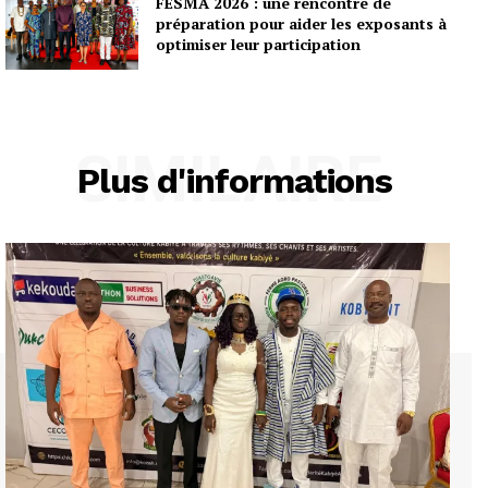
FESMA 2026 : une rencontre de
préparation pour aider les exposants à
optimiser leur participation
SIMILAIRE
Plus d'informations