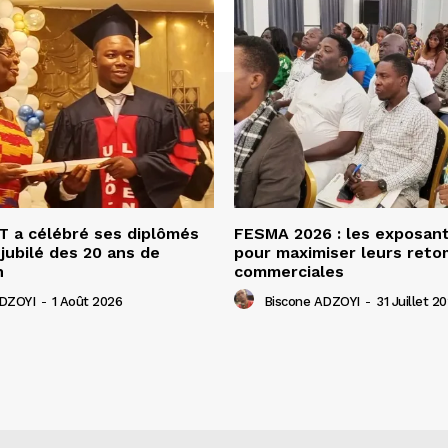
 a célébré ses diplômés
FESMA 2026 : les exposan
 jubilé des 20 ans de
pour maximiser leurs ret
n
commerciales
ADZOYI
-
1 Août 2026
Biscone ADZOYI
-
31 Juillet 2