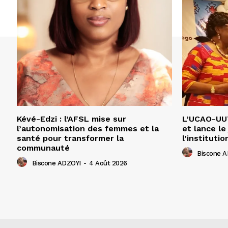
Kévé-Edzi : l’AFSL mise sur
L’UCAO-UUT
l’autonomisation des femmes et la
et lance le
santé pour transformer la
l’institutio
communauté
Biscone 
Biscone ADZOYI
-
4 Août 2026